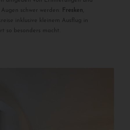
fen umgeben von Erinnerungen und
ie Augen schwer werden:
Fresken
,
reise inklusive kleinem Ausflug in
rt so besonders macht.