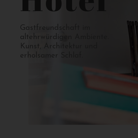
Gastfreundschaft im
altehrwürdigen Ambiente.
Kunst, Architektur und
erholsamer Schlaf.