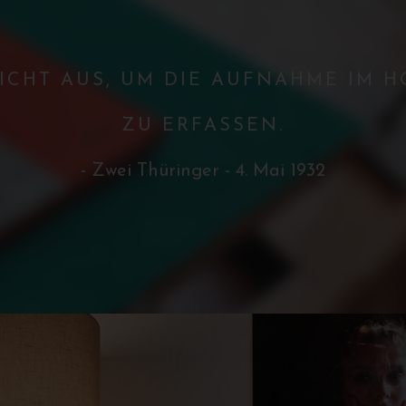
ICHT AUS, UM DIE AUFNAHME IM 
ZU ERFASSEN.
- Zwei Thüringer - 4. Mai 1932