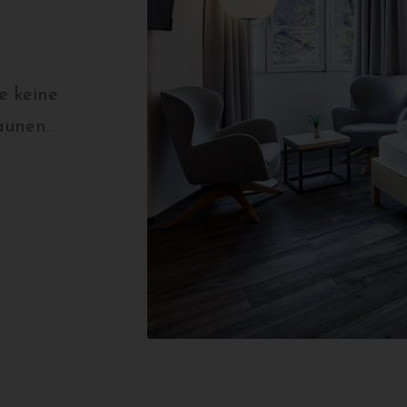
e keine
aunen.