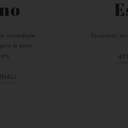
rno
E
elle immediate
Escursioni, ar
gere le piste
uto.
ATT
RNALI