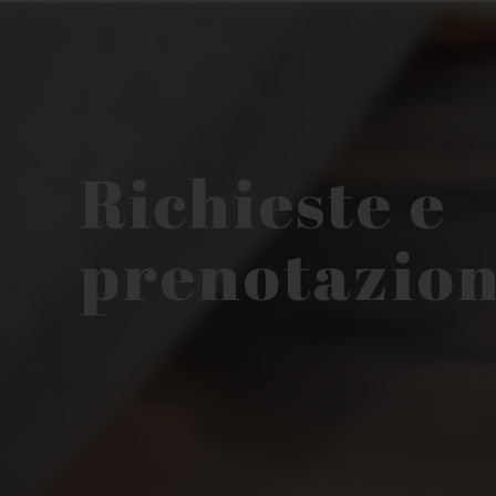
Richieste e
prenotazion