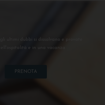
gli ultimi dubbi si dissolvano e provate
 nell'ospitalità e in una vacanza
PRENOTA