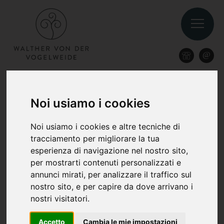
Noi usiamo i cookies
PREZZI E INFORMAZIONI
Noi usiamo i cookies e altre tecniche di
INFORMAZIONI
tracciamento per migliorare la tua
IMPORTANTI A COLPO
esperienza di navigazione nel nostro sito,
per mostrarti contenuti personalizzati e
D’OCCHIO
annunci mirati, per analizzare il traffico sul
nostro sito, e per capire da dove arrivano i
nostri visitatori.
All’Hotel Walther il benessere è di casa. Fate in
modo che diventi anche il vostro “buen retiro”
Accetto
Cambia le mie impostazioni