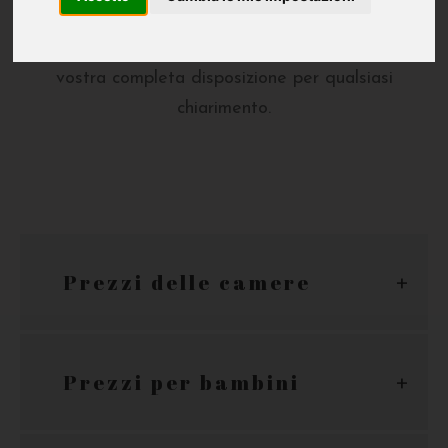
temporaneo. Tutto quello che dovreste sapere.
Informazioni utili, prezzi e condizioni. Siamo a
vostra completa disposizione per qualsiasi
chiarimento.
Prezzi delle camere
Prezzi per bambini